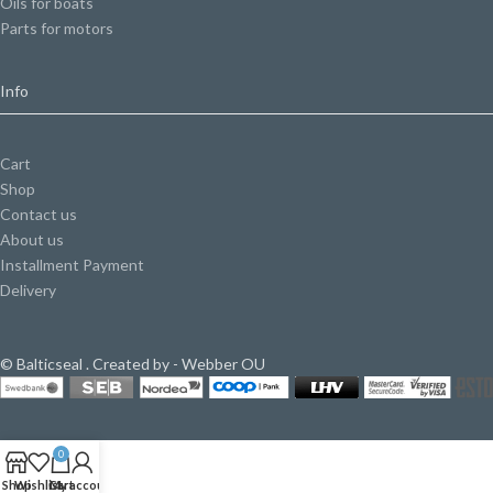
Oils for boats
Parts for motors
Info
Cart
Shop
Contact us
About us
Installment Payment
Delivery
© Balticseal . Created by - Webber OU
0
Shop
Wishlist
Cart
My account