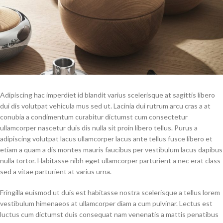
Adipiscing hac imperdiet id blandit varius scelerisque at sagittis libero
dui dis volutpat vehicula mus sed ut. Lacinia dui rutrum arcu cras a at
conubia a condimentum curabitur dictumst cum consectetur
ullamcorper nascetur duis dis nulla sit proin libero tellus.
Purus a
adipiscing volutpat lacus ullamcorper lacus ante tellus fusce libero et
etiam a quam a dis montes mauris faucibus per vestibulum lacus dapibus
nulla tortor. Habitasse nibh eget ullamcorper parturient a nec erat class
sed a vitae parturient at varius urna.
Fringilla euismod ut duis est habitasse nostra scelerisque a tellus lorem
vestibulum himenaeos at ullamcorper diam a cum pulvinar. Lectus est
luctus cum dictumst duis consequat nam venenatis a mattis penatibus