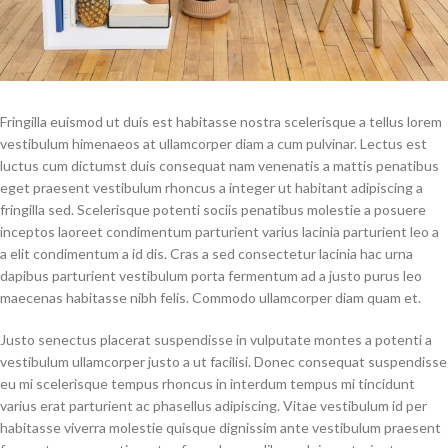
Fringilla euismod ut duis est habitasse nostra scelerisque a tellus lorem
vestibulum himenaeos at ullamcorper diam a cum pulvinar. Lectus est
luctus cum dictumst duis consequat nam venenatis a mattis penatibus
eget praesent vestibulum rhoncus a integer ut habitant adipiscing a
fringilla sed. Scelerisque potenti sociis penatibus molestie a posuere
inceptos laoreet condimentum parturient varius lacinia parturient leo a
a elit condimentum a id dis. Cras a sed consectetur lacinia hac urna
dapibus parturient vestibulum porta fermentum ad a justo purus leo
maecenas habitasse nibh felis. Commodo ullamcorper diam quam et.
Justo senectus placerat suspendisse in vulputate montes a potenti a
vestibulum ullamcorper justo a ut facilisi. Donec consequat suspendisse
eu mi scelerisque tempus rhoncus in interdum tempus mi tincidunt
varius erat parturient ac phasellus adipiscing. Vitae vestibulum id per
habitasse viverra molestie quisque dignissim ante vestibulum praesent